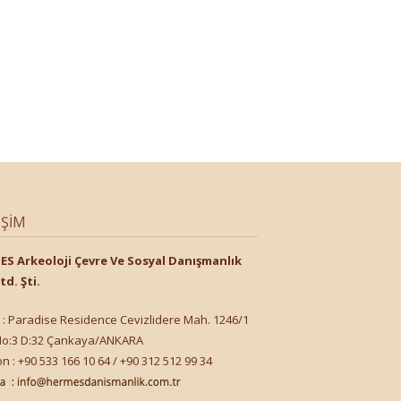
IŞIM
S Arkeoloji Çevre Ve Sosyal Danışmanlık
td. Şti.
 : Paradise Residence Cevizlidere Mah. 1246/1
No:3 D:32 Çankaya/ANKARA
n : +90 533 166 10 64 / +90 312 512 99 34