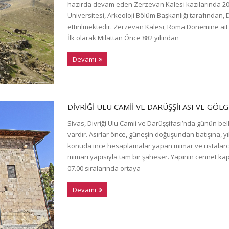
hazırda devam eden Zerzevan Kalesi kazılarında 2017
Üniversitesi, Arkeoloji Bölüm Başkanlığı tarafından
ettirilmektedir. Zerzevan Kalesi, Roma Dönemine ait
İlk olarak Milattan Önce 882 yılından
Devamı
DIVRIĞI ULU CAMII VE DARÜŞŞIFASI VE GÖL
Sivas, Divriği Ulu Camii ve Darüşşifası’nda günün bell
vardır. Asırlar önce, güneşin doğuşundan batışına, y
konuda ince hesaplamalar yapan mimar ve ustalarca i
mimari yapısıyla tam bir şaheser. Yapının cennet kap
07.00 sıralarında ortaya
Devamı