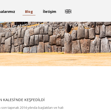
malarımız
Blog
İletişim
 KALESI’NDE KEŞFEDILDI
n son tapınak 2014 yılında başlatılan ve hali