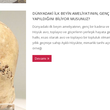
DÜNYADAKI ILK BEYIN AMELIYATININ, GENÇ
YAPILDIĞINI BILIYOR MUSUNUZ?
Dünyadaki ilk beyin ameliyatının, genç bir kadına ve 
Höyük avcı, toplayıcı ve göçerlerin yerleşik hayata geç
halkı, esas olarak avcı ve toplayıcı bir topluluk olman
yıllık geçmişe sahip Aşıklı Höyükte, mimarlık tarihi a
örneği
Devamı