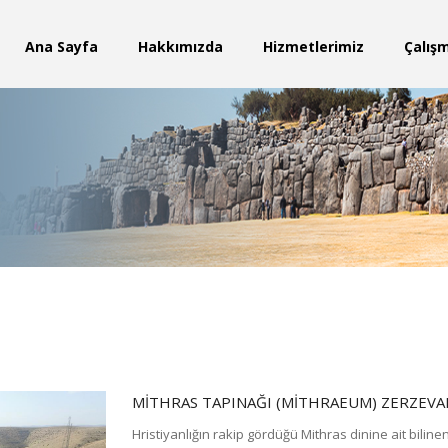
Ana Sayfa
Hakkımızda
Hizmetlerimiz
Çalış
MITHRAS TAPINAĞI (MITHRAEUM) ZERZEVAN
Hristiyanlığın rakip gördüğü Mithras dinine ait biline