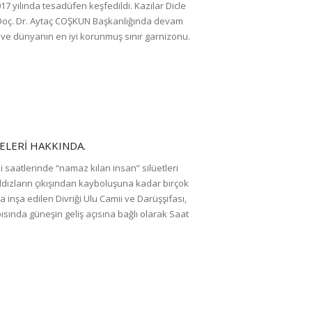
 yılında tesadüfen keşfedildi. Kazılar Dicle
, Doç. Dr. Aytaç COŞKUN Başkanlığında devam
 ve dünyanın en iyi korunmuş sınır garnizonu.
GELERI HAKKINDA.
i saatlerinde “namaz kılan insan” silüetleri
ıldızların çıkışından kayboluşuna kadar birçok
nşa edilen Divriği Ulu Camii ve Darüşşifası,
ısında güneşin geliş açısına bağlı olarak Saat