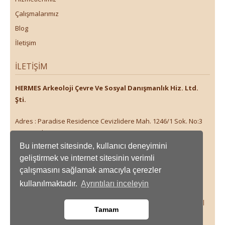
Çalışmalarımız
Blog
İletişim
İLETIŞIM
HERMES Arkeoloji Çevre Ve Sosyal Danışmanlık Hiz. Ltd.
Şti.
Adres : Paradise Residence Cevizlidere Mah. 1246/1 Sok. No:3
D:32 Çankaya/ANKARA
Telefon : +90 533 166 10 64 / +90 312 512 99 34
Bu internet sitesinde, kullanıcı deneyimini
geliştirmek ve internet sitesinin verimli
çalışmasını sağlamak amacıyla çerezler
kullanılmaktadır.
Ayrıntıları inceleyin
Ana Sayfa
Hakkımızda
Hizmetlerimiz
Çalışmalarımız
Tamam
Blog
İletişim
® Hermes Arkeoloji Çevre ve Sosyal Danışmanlık Hiz. Ltd. Şti.