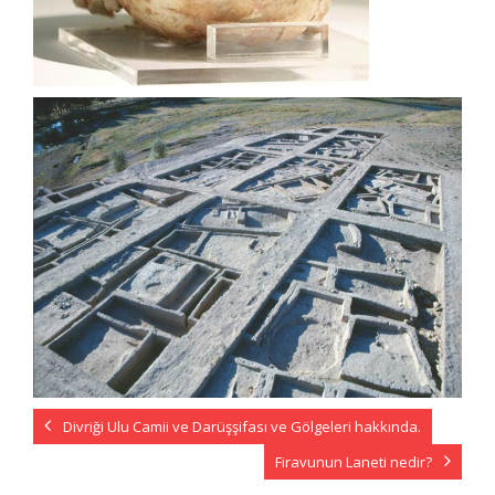
Divriği Ulu Camii ve Darüşşifası ve Gölgeleri hakkında.
Firavunun Laneti nedir?